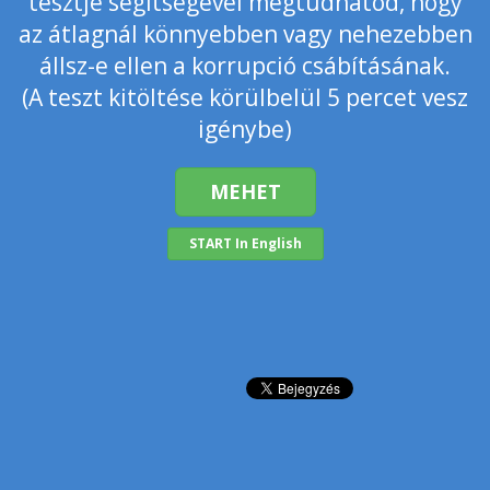
tesztje segítségével megtudhatod, hogy
az átlagnál könnyebben vagy nehezebben
állsz-e ellen a korrupció csábításának.
(A teszt kitöltése körülbelül 5 percet vesz
igénybe)
MEHET
START In English